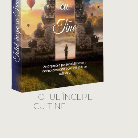
TOTUL ÎNCEPE
CU TINE